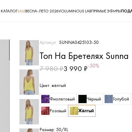
КАТАЛОГ
SALE
ВЕСНА-ЛЕТО 2026
VOLUMINOUS LAB
ПРЯМЫЕ ЭФИРЫ
ПОДА
Артикул:
SUNNA0425103-50
Топ На Бретелях Sunna
-50%
7 980 ₽
3 990 ₽
Цвет:
жёлтый
Фиолетовый
Чёрный
Голубой
Розовый
Жёлтый
Размер:
50/XL