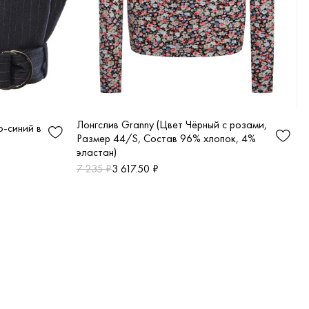
Лонгслив Granny (Цвет Чёрный с розами,
о-синий в
Размер 44/S, Состав 96% хлопок, 4%
эластан)
7 235 ₽
3 617.50 ₽