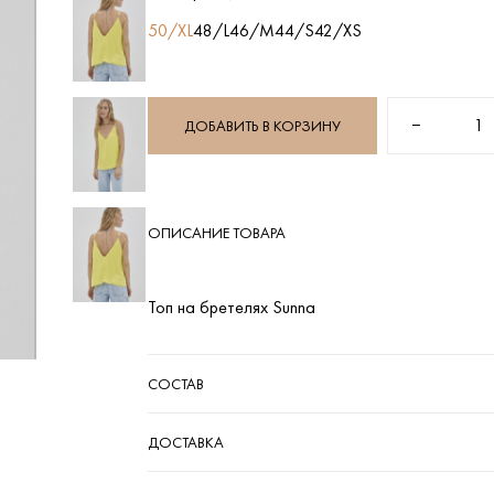
50/XL
48/L
46/M
44/S
42/XS
−
1
ДОБАВИТЬ В КОРЗИНУ
ОПИСАНИЕ ТОВАРА
Топ на бретелях Sunna
СОСТАВ
ДОСТАВКА