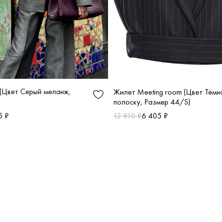
 (Цвет Серый меланж,
Жилет Meeting room (Цвет Тёмн
полоску, Размер 44/S)
5 ₽
12 810 ₽
6 405 ₽