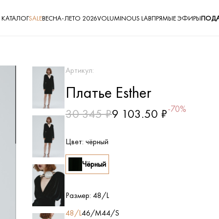
КАТАЛОГ
SALE
ВЕСНА-ЛЕТО 2026
VOLUMINOUS LAB
ПРЯМЫЕ ЭФИРЫ
ПОДА
Артикул:
Платье Esther
-70%
30 345 ₽
9 103.50 ₽
Цвет:
чёрный
Чёрный
Размер:
48/L
48/L
46/M
44/S