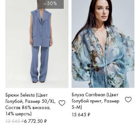
–50%
Блуза Carribean (Цвет
Брюки Selesta (Цвет
Голубой принт, Размер
Голубой, Размер 50/XL,
S-M)
Состав 86% вискоза,
14% шерсть)
15 645 ₽
13 545 ₽
6 772.50 ₽