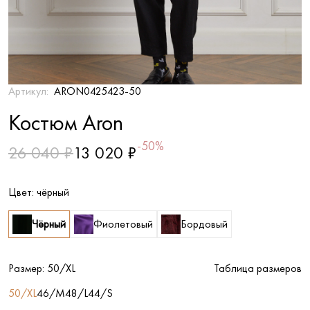
Артикул:
ARON0425423-50
Костюм Aron
-50%
26 040 ₽
13 020 ₽
Цвет:
чёрный
Чёрный
Фиолетовый
Бордовый
Размер:
50/XL
Таблица размеров
50/XL
46/M
48/L
44/S