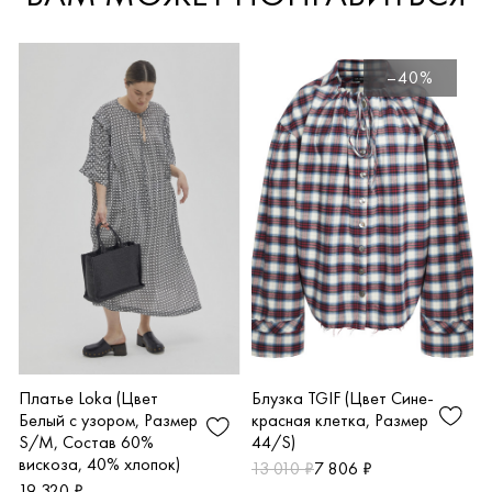
–40%
Платье Loka (Цвет
Блузка TGIF (Цвет Сине-
Белый с узором, Размер
красная клетка, Размер
S/M, Состав 60%
44/S)
вискоза, 40% хлопок)
13 010 ₽
7 806 ₽
19 320 ₽