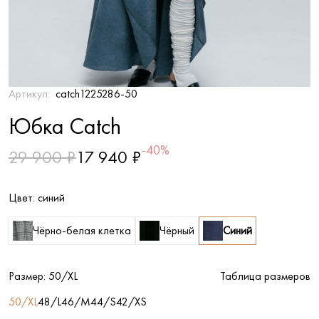
Артикул:
catch1225286-50
Юбка Catch
-40%
29 900 ₽
17 940 ₽
Цвет:
синий
Чёрно-белая клетка
Чёрный
Синий
Размер:
50/XL
Таблица размеров
50/XL
48/L
46/M
44/S
42/XS