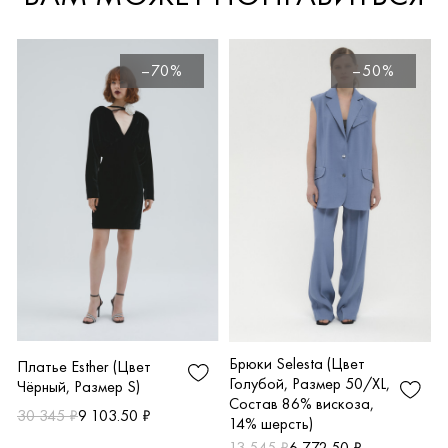
–70%
–50%
Брюки Selesta (Цвет
Платье Esther (Цвет
Голубой, Размер 50/XL,
Чёрный, Размер S)
Состав 86% вискоза,
30 345 ₽
9 103.50 ₽
14% шерсть)
13 545 ₽
6 772.50 ₽