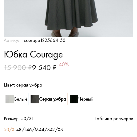
Артикул:
courage1225664-50
Юбка Courage
-40%
15 900 ₽
9 540 ₽
Цвет:
серая умбра
Белый
Серая умбра
Чёрный
Размер:
50/XL
Таблица размеров
50/XL
48/L
46/M
44/S
42/XS