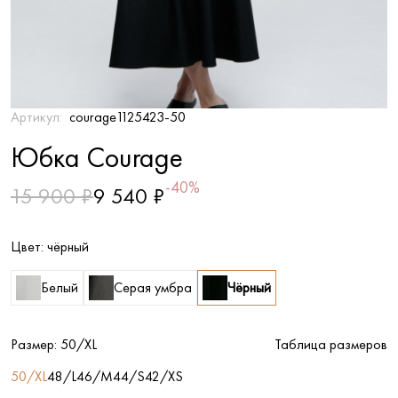
Артикул:
courage1125423-50
Юбка Courage
-40%
15 900 ₽
9 540 ₽
Цвет:
чёрный
Белый
Серая умбра
Чёрный
Размер:
50/XL
Таблица размеров
50/XL
48/L
46/M
44/S
42/XS