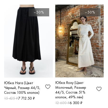
Ж
–50%
–50%
Юбка Roxy (Цвет
Юбка Hara (Цвет
Молочный, Размер
Чёрный, Размер 44/S,
44/S, Состав 51%
Состав 100% хлопок)
хлопок, 49% лён)
15 425 ₽
7 712.50 ₽
12 600 ₽
6 300 ₽