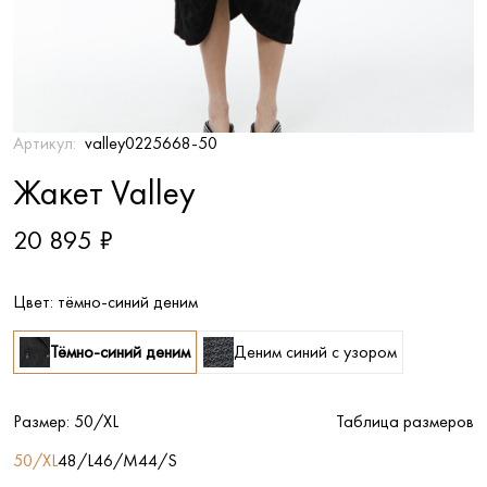
Артикул:
valley0225668-50
Жакет Valley
20 895 ₽
Цвет:
тёмно-синий деним
Тёмно-синий деним
Деним синий с узором
Размер:
50/XL
Таблица размеров
50/XL
48/L
46/M
44/S