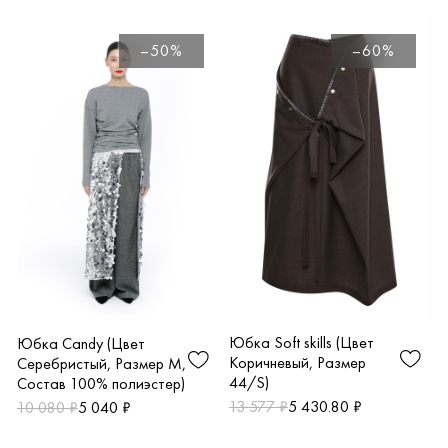
Ю
–50%
–60%
Юбка Soft skills (Цвет
Юбка Candy (Цвет
Коричневый, Размер
Серебристый, Размер M,
44/S)
Состав 100% полиэстер)
13 577 ₽
5 430.80 ₽
10 080 ₽
5 040 ₽