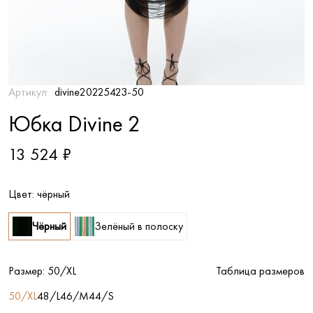
Артикул:
divine20225423-50
Юбка Divine 2
13 524 ₽
Цвет:
чёрный
Чёрный
Зелёный в полоску
Размер:
50/XL
Таблица размеров
50/XL
48/L
46/M
44/S