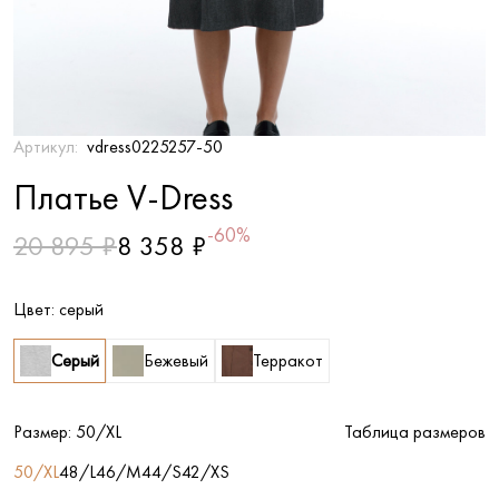
Артикул:
vdress0225257-50
Платье V-Dress
-60%
20 895 ₽
8 358 ₽
Цвет:
серый
Серый
Бежевый
Терракот
Размер:
50/XL
Таблица размеров
50/XL
48/L
46/M
44/S
42/XS