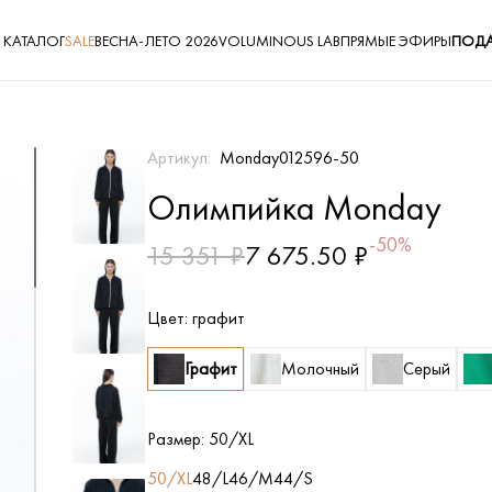
КАТАЛОГ
SALE
ВЕСНА-ЛЕТО 2026
VOLUMINOUS LAB
ПРЯМЫЕ ЭФИРЫ
ПОДА
Артикул:
Monday012596-50
Олимпийка Monday
-50%
15 351 ₽
7 675.50 ₽
Цвет:
графит
Графит
Молочный
Серый
Размер:
50/XL
50/XL
48/L
46/M
44/S