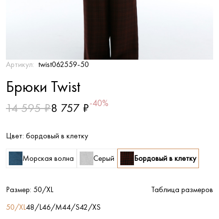
Артикул:
twist062559-50
Брюки Twist
-40%
14 595 ₽
8 757 ₽
Цвет:
бордовый в клетку
Морская волна
Серый
Бордовый в клетку
Размер:
50/XL
Таблица размеров
50/XL
48/L
46/M
44/S
42/XS