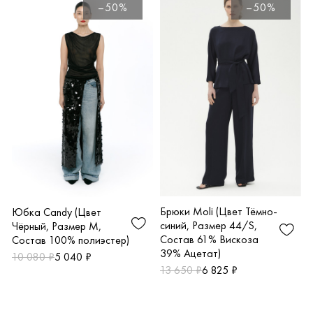
–50%
–50%
Брюки Moli (Цвет Тёмно-
Юбка Candy (Цвет
синий, Размер 44/S,
Чёрный, Размер M,
Состав 61% Вискоза
Состав 100% полиэстер)
39% Ацетат)
10 080 ₽
5 040 ₽
13 650 ₽
6 825 ₽