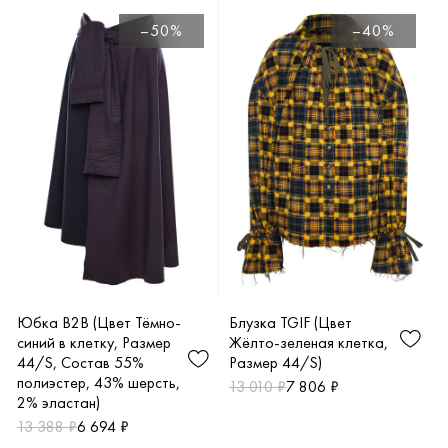
–50%
–40%
Юбка B2B (Цвет Тёмно-
Блузка TGIF (Цвет
синий в клетку, Размер
Жёлто-зеленая клетка,
44/S, Состав 55%
Размер 44/S)
полиэстер, 43% шерсть,
13 010 ₽
7 806 ₽
2% эластан)
13 388 ₽
6 694 ₽