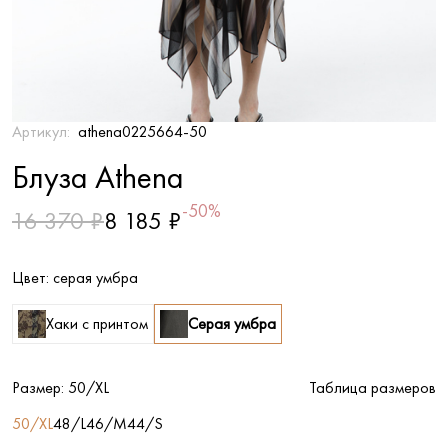
Артикул:
athena0225664-50
Блуза Athena
-50%
16 370 ₽
8 185 ₽
Цвет:
серая умбра
Хаки с принтом
Серая умбра
Размер:
50/XL
Таблица размеров
50/XL
48/L
46/M
44/S