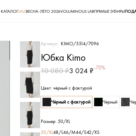
КАТАЛОГ
SALE
ВЕСНА-ЛЕТО 2026
VOLUMINOUS LAB
ПРЯМЫЕ ЭФИРЫ
ПОДА
Артикул:
KIMO/5514/7096
Юбка Kimo
-70%
10 080 ₽
3 024 ₽
Цвет:
чёрный с фактурой
Чёрный с фактурой
Чёрный
Чё
Размер:
50/XL
50/XL
48/L
46/M
44/S
42/XS