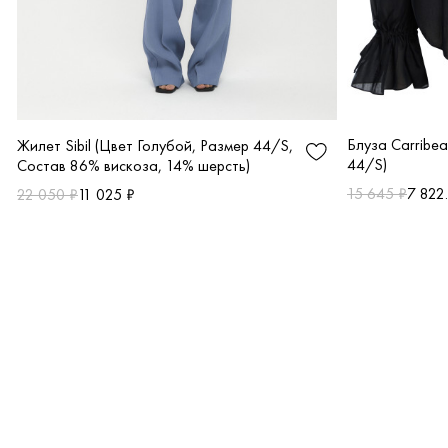
Блуза Carribe
Жилет Sibil (Цвет Голубой, Размер 44/S,
44/S)
Состав 86% вискоза, 14% шерсть)
15 645 ₽
7 822
22 050 ₽
11 025 ₽