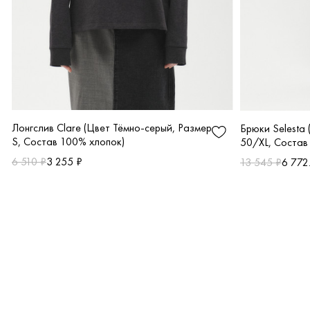
Лонгслив Clare (Цвет Тёмно-серый, Размер
Брюки Selesta 
S, Состав 100% хлопок)
50/XL, Состав
6 510 ₽
3 255 ₽
13 545 ₽
6 772