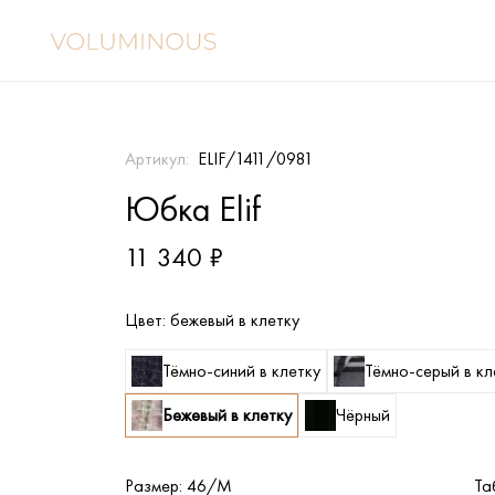
Артикул:
ELIF/1411/0981
Юбка Elif
11 340 ₽
Цвет:
бежевый в клетку
Тёмно-синий в клетку
Тёмно-серый в кл
Бежевый в клетку
Чёрный
Размер:
46/M
Та