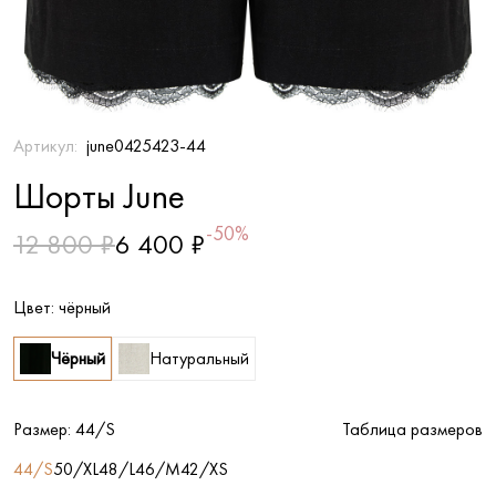
Артикул:
june0425423-44
Шорты June
-50%
12 800 ₽
6 400 ₽
Цвет:
чёрный
Чёрный
Натуральный
Размер:
44/S
Таблица размеров
44/S
50/XL
48/L
46/M
42/XS