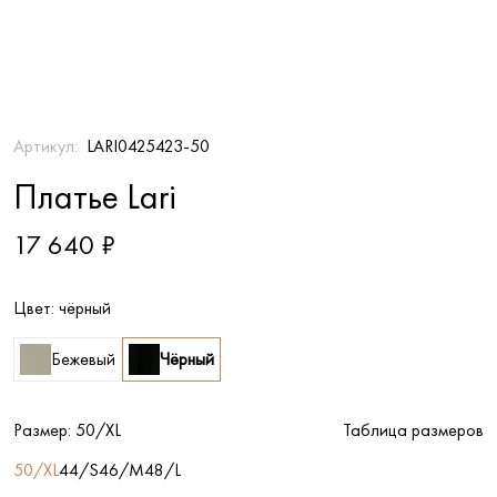
Артикул:
LARI0425423-50
Платье Lari
17 640 ₽
Цвет:
чёрный
Бежевый
Чёрный
Размер:
50/XL
Таблица размеров
50/XL
44/S
46/M
48/L