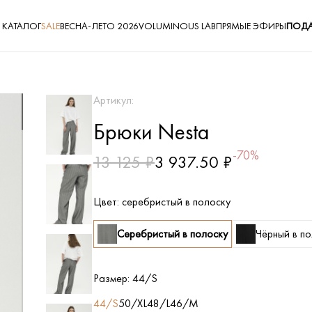
КАТАЛОГ
SALE
ВЕСНА-ЛЕТО 2026
VOLUMINOUS LAB
ПРЯМЫЕ ЭФИРЫ
ПОДА
Артикул:
Брюки Nesta
-70%
13 125 ₽
3 937.50 ₽
Цвет:
серебристый в полоску
Серебристый в полоску
Чёрный в п
Размер:
44/S
44/S
50/XL
48/L
46/M