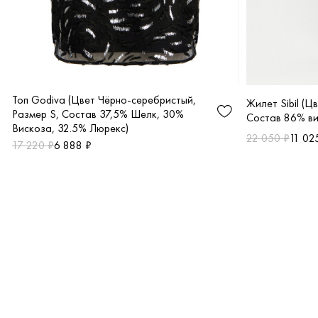
Топ Godiva (Цвет Чёрно-серебристый,
Жилет Sibil (Ц
Размер S, Состав 37,5% Шелк, 30%
Состав 86% ви
Вискоза, 32.5% Люрекс)
22 050 ₽
11 02
17 220 ₽
6 888 ₽