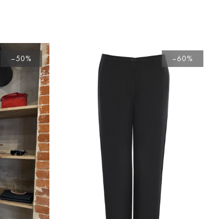
–50%
–60%