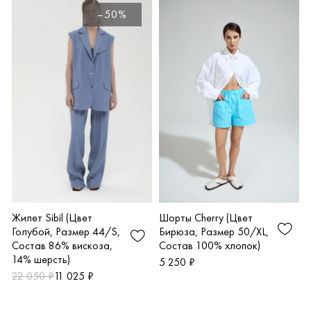
Т
–50%
Шорты Cherry (Цвет
Жилет Sibil (Цвет
Бирюза, Размер 50/XL,
Голубой, Размер 44/S,
Состав 100% хлопок)
Состав 86% вискоза,
14% шерсть)
5 250 ₽
22 050 ₽
11 025 ₽