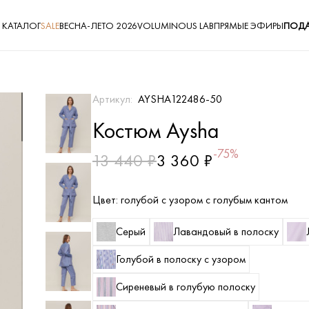
КАТАЛОГ
SALE
ВЕСНА-ЛЕТО 2026
VOLUMINOUS LAB
ПРЯМЫЕ ЭФИРЫ
ПОДА
Артикул:
AYSHA122486-50
Костюм Aysha
-75%
13 440 ₽
3 360 ₽
Цвет:
голубой с узором с голубым кантом
Серый
Лавандовый в полоску
Голубой в полоску с узором
Сиреневый в голубую полоску