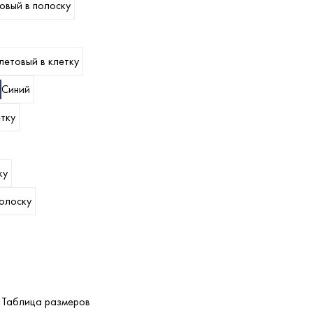
овый в полоску
етовый в клетку
Синий
тку
ку
полоску
Таблица размеров