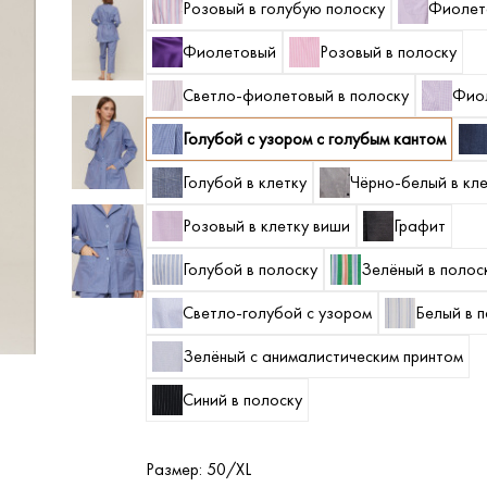
Розовый в голубую полоску
Фиолет
Фиолетовый
Розовый в полоску
Светло-фиолетовый в полоску
Фиол
Голубой с узором с голубым кантом
Голубой в клетку
Чёрно-белый в кле
Розовый в клетку виши
Графит
Голубой в полоску
Зелёный в полос
Светло-голубой с узором
Белый в 
Зелёный с анималистическим принтом
Синий в полоску
Размер:
50/XL