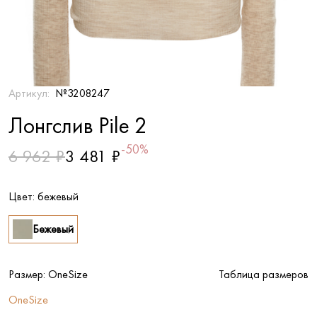
Артикул:
№3208247
Лонгслив Pile 2
-50%
6 962 ₽
3 481 ₽
Цвет:
бежевый
Бежевый
Размер:
OneSize
Таблица размеров
OneSize