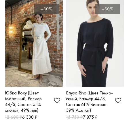
–50%
–50%
Блуза Rina (Цвет Тёмно-
Юбка Roxy (Цвет
синий, Размер 44/S,
Молочный, Размер
Состав 61% Вискоза
44/S, Состав 51%
39% Ацетат)
хлопок, 49% лён)
15 750 ₽
7 875 ₽
12 600 ₽
6 300 ₽