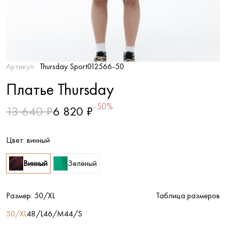
Артикул:
Thursday Sport012566-50
Платье Thursday
-50%
13 640 ₽
6 820 ₽
Цвет:
винный
Винный
Зелёный
Размер:
50/XL
Таблица размеров
50/XL
48/L
46/M
44/S