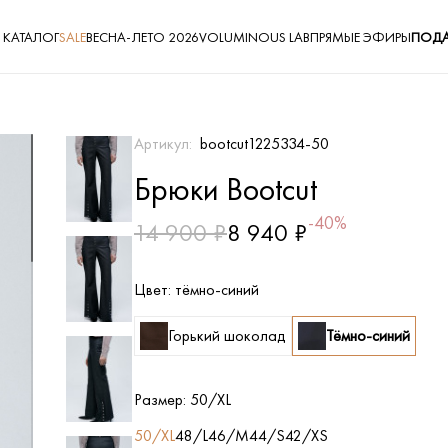
КАТАЛОГ
SALE
ВЕСНА-ЛЕТО 2026
VOLUMINOUS LAB
ПРЯМЫЕ ЭФИРЫ
ПОДА
Артикул:
bootcut1225334-50
Брюки Bootcut
-40%
14 900 ₽
8 940 ₽
Цвет:
тёмно-синий
Горький шоколад
Тёмно-синий
Размер:
50/XL
50/XL
48/L
46/M
44/S
42/XS