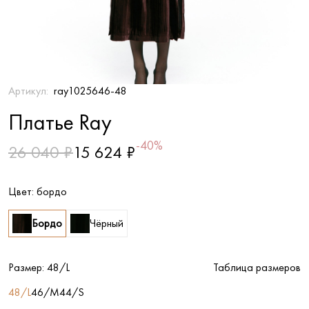
Артикул:
ray1025646-48
Платье Ray
-40%
26 040 ₽
15 624 ₽
Цвет:
бордо
Бордо
Чёрный
Размер:
48/L
Таблица размеров
48/L
46/M
44/S