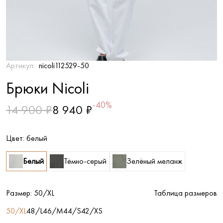
Артикул:
nicoli112529-50
Брюки Nicoli
-40%
14 900 ₽
8 940 ₽
Цвет:
белый
Белый
Тёмно-серый
Зелёный меланж
Размер:
50/XL
Таблица размеров
50/XL
48/L
46/M
44/S
42/XS