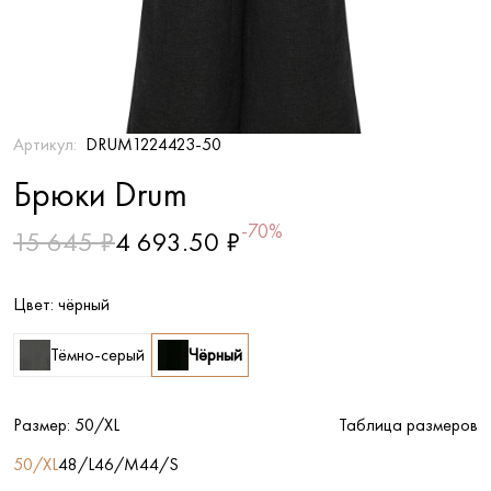
Артикул:
DRUM1224423-50
Брюки Drum
-70%
15 645 ₽
4 693.50 ₽
Цвет:
чёрный
Тёмно-серый
Чёрный
Размер:
50/XL
Таблица размеров
50/XL
48/L
46/M
44/S