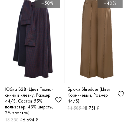
Т
–50%
–40%
Юбка B2B (Цвет Тёмно-
Брюки Shredder (Цвет
синий в клетку, Размер
Коричневый, Размер
44/S, Состав 55%
44/S)
полиэстер, 43% шерсть,
14 585 ₽
8 751 ₽
2% эластан)
13 388 ₽
6 694 ₽