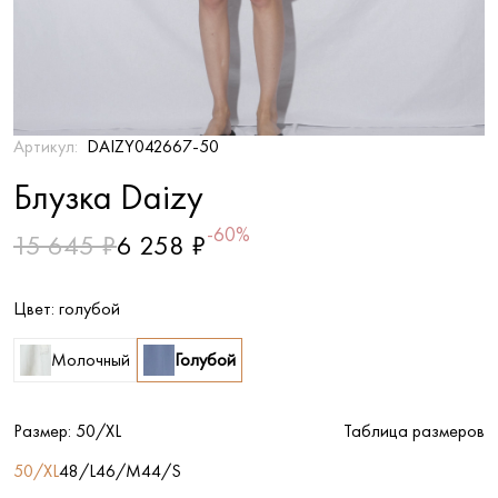
Артикул:
DAIZY042667-50
Блузка Daizy
-60%
15 645 ₽
6 258 ₽
Цвет:
голубой
Молочный
Голубой
Размер:
50/XL
Таблица размеров
50/XL
48/L
46/M
44/S