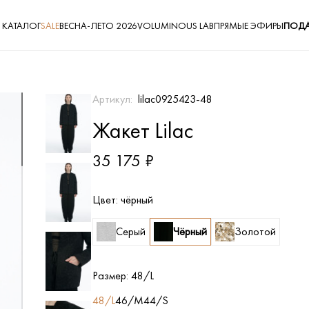
КАТАЛОГ
SALE
ВЕСНА-ЛЕТО 2026
VOLUMINOUS LAB
ПРЯМЫЕ ЭФИРЫ
ПОДА
Артикул:
lilac0925423-48
Жакет Lilac
35 175 ₽
Цвет:
чёрный
Серый
Чёрный
Золотой
Размер:
48/L
48/L
46/M
44/S