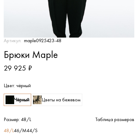
Артикул:
maple0925423-48
Брюки Maple
29 925 ₽
Цвет:
чёрный
Чёрный
Цветы на бежевом
Размер:
48/L
Таблица размеров
48/L
46/M
44/S