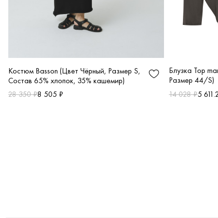
Блузка Top ma
Костюм Basson (Цвет Чёрный, Размер S,
Размер 44/S)
Состав 65% хлопок, 35% кашемир)
14 028 ₽
5 611.
28 350 ₽
8 505 ₽