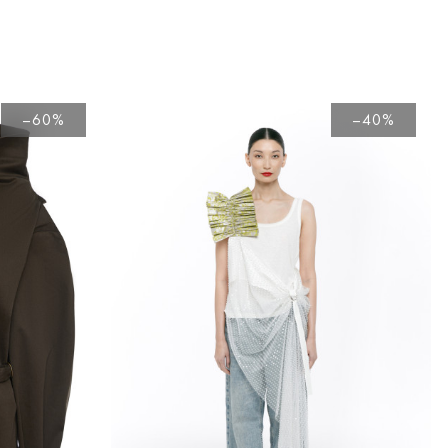
–60%
–40%