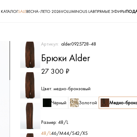
КАТАЛОГ
SALE
ВЕСНА-ЛЕТО 2026
VOLUMINOUS LAB
ПРЯМЫЕ ЭФИРЫ
ПОДА
Артикул:
alder0925728-48
Брюки Alder
27 300 ₽
Цвет:
медно-бронзовый
Чёрный
Золотой
Медно-брон
Размер:
48/L
48/L
46/M
44/S
42/XS