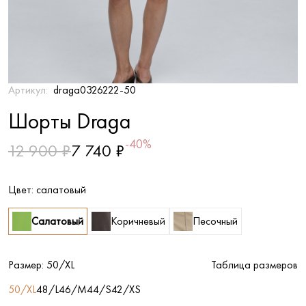
Артикул:
draga0326222-50
Шорты Draga
-40%
12 900 ₽
7 740 ₽
Цвет:
салатовый
Салатовый
Коричневый
Песочный
Размер:
50/XL
Таблица размеров
50/XL
48/L
46/M
44/S
42/XS