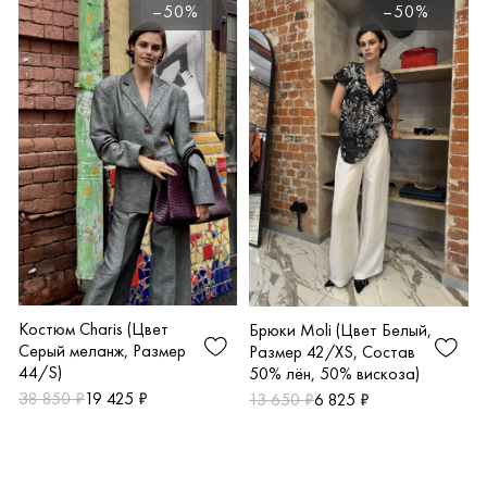
–50%
–50%
Костюм Charis (Цвет
Брюки Moli (Цвет Белый,
Серый меланж, Размер
Размер 42/XS, Состав
44/S)
50% лён, 50% вискоза)
38 850 ₽
19 425 ₽
13 650 ₽
6 825 ₽